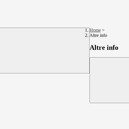
Home
>
Altre info
Altre info