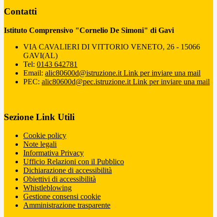
Contatti
Istituto Comprensivo "Cornelio De Simoni" di Gavi
VIA CAVALIERI DI VITTORIO VENETO, 26 - 15066
GAVI(AL)
Tel:
0143 642781
Email:
alic80600d@istruzione.it
Link per inviare una mail
PEC:
alic80600d@pec.istruzione.it
Link per inviare una mail
Sezione Link Utili
Cookie policy
Note legali
Informativa Privacy
Ufficio Relazioni con il Pubblico
Dichiarazione di accessibilità
Obiettivi di accessibilità
Whistleblowing
Gestione consensi cookie
Amministrazione trasparente