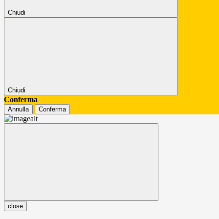
Chiudi
Chiudi
Conferma
Annulla
Conferma
close