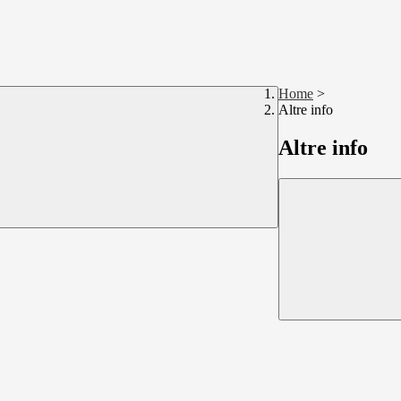
Home
>
Altre info
Altre info