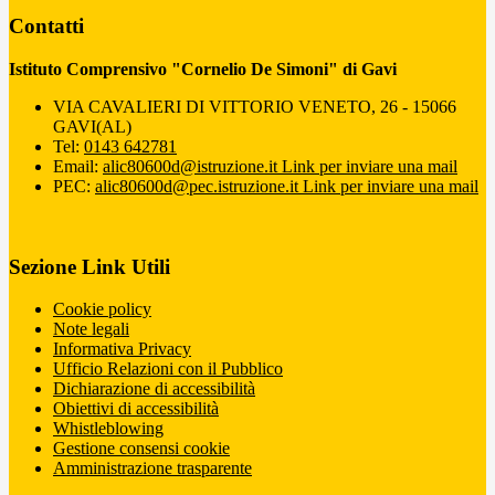
Contatti
Istituto Comprensivo "Cornelio De Simoni" di Gavi
VIA CAVALIERI DI VITTORIO VENETO, 26 - 15066
GAVI(AL)
Tel:
0143 642781
Email:
alic80600d@istruzione.it
Link per inviare una mail
PEC:
alic80600d@pec.istruzione.it
Link per inviare una mail
Sezione Link Utili
Cookie policy
Note legali
Informativa Privacy
Ufficio Relazioni con il Pubblico
Dichiarazione di accessibilità
Obiettivi di accessibilità
Whistleblowing
Gestione consensi cookie
Amministrazione trasparente