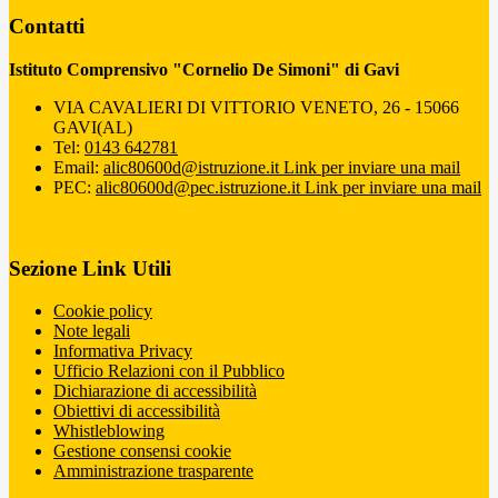
Contatti
Istituto Comprensivo "Cornelio De Simoni" di Gavi
VIA CAVALIERI DI VITTORIO VENETO, 26 - 15066
GAVI(AL)
Tel:
0143 642781
Email:
alic80600d@istruzione.it
Link per inviare una mail
PEC:
alic80600d@pec.istruzione.it
Link per inviare una mail
Sezione Link Utili
Cookie policy
Note legali
Informativa Privacy
Ufficio Relazioni con il Pubblico
Dichiarazione di accessibilità
Obiettivi di accessibilità
Whistleblowing
Gestione consensi cookie
Amministrazione trasparente