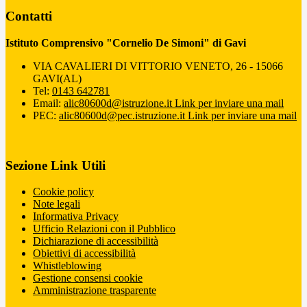
Contatti
Istituto Comprensivo "Cornelio De Simoni" di Gavi
VIA CAVALIERI DI VITTORIO VENETO, 26 - 15066
GAVI(AL)
Tel:
0143 642781
Email:
alic80600d@istruzione.it
Link per inviare una mail
PEC:
alic80600d@pec.istruzione.it
Link per inviare una mail
Sezione Link Utili
Cookie policy
Note legali
Informativa Privacy
Ufficio Relazioni con il Pubblico
Dichiarazione di accessibilità
Obiettivi di accessibilità
Whistleblowing
Gestione consensi cookie
Amministrazione trasparente