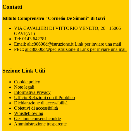
Contatti
Istituto Comprensivo "Cornelio De Simoni" di Gavi
VIA CAVALIERI DI VITTORIO VENETO, 26 - 15066
GAVI(AL)
Tel:
0143 642781
Email:
alic80600d@istruzione.it
Link per inviare una mail
PEC:
alic80600d@pec.istruzione.it
Link per inviare una mail
Sezione Link Utili
Cookie policy
Note legali
Informativa Privacy
Ufficio Relazioni con il Pubblico
Dichiarazione di accessibilità
Obiettivi di accessibilità
Whistleblowing
Gestione consensi cookie
Amministrazione trasparente