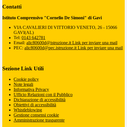
Contatti
Istituto Comprensivo "Cornelio De Simoni" di Gavi
VIA CAVALIERI DI VITTORIO VENETO, 26 - 15066
GAVI(AL)
Tel:
0143 642781
Email:
alic80600d@istruzione.it
Link per inviare una mail
PEC:
alic80600d@pec.istruzione.it
Link per inviare una mail
Sezione Link Utili
Cookie policy
Note legali
Informativa Privacy
Ufficio Relazioni con il Pubblico
Dichiarazione di accessibilità
Obiettivi di accessibilità
Whistleblowing
Gestione consensi cookie
Amministrazione trasparente