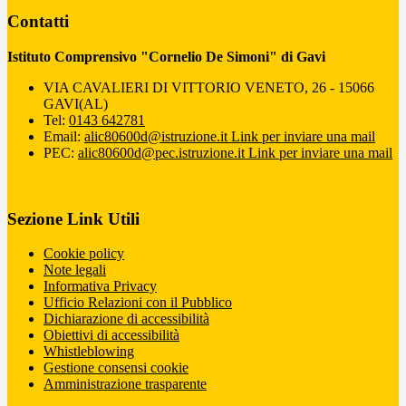
Contatti
Istituto Comprensivo "Cornelio De Simoni" di Gavi
VIA CAVALIERI DI VITTORIO VENETO, 26 - 15066
GAVI(AL)
Tel:
0143 642781
Email:
alic80600d@istruzione.it
Link per inviare una mail
PEC:
alic80600d@pec.istruzione.it
Link per inviare una mail
Sezione Link Utili
Cookie policy
Note legali
Informativa Privacy
Ufficio Relazioni con il Pubblico
Dichiarazione di accessibilità
Obiettivi di accessibilità
Whistleblowing
Gestione consensi cookie
Amministrazione trasparente