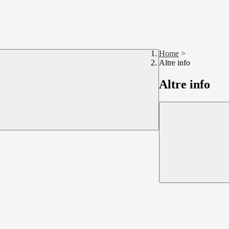
Home
>
Altre info
Altre info