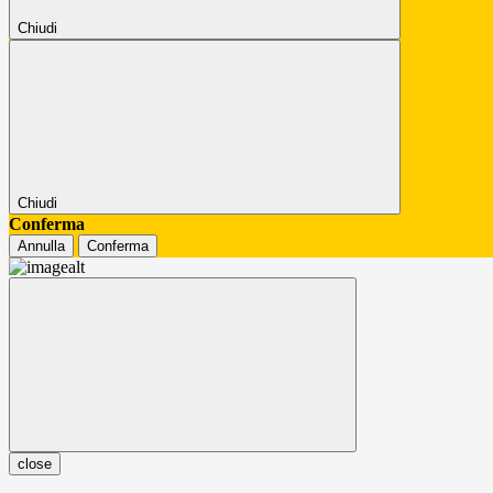
Chiudi
Chiudi
Conferma
Annulla
Conferma
close