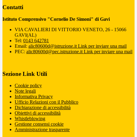
Contatti
Istituto Comprensivo "Cornelio De Simoni" di Gavi
VIA CAVALIERI DI VITTORIO VENETO, 26 - 15066
GAVI(AL)
Tel:
0143 642781
Email:
alic80600d@istruzione.it
Link per inviare una mail
PEC:
alic80600d@pec.istruzione.it
Link per inviare una mail
Sezione Link Utili
Cookie policy
Note legali
Informativa Privacy
Ufficio Relazioni con il Pubblico
Dichiarazione di accessibilità
Obiettivi di accessibilità
Whistleblowing
Gestione consensi cookie
Amministrazione trasparente