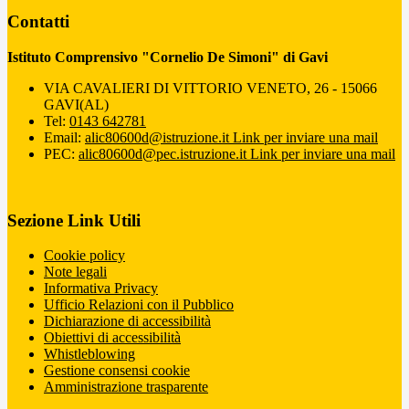
Contatti
Istituto Comprensivo "Cornelio De Simoni" di Gavi
VIA CAVALIERI DI VITTORIO VENETO, 26 - 15066
GAVI(AL)
Tel:
0143 642781
Email:
alic80600d@istruzione.it
Link per inviare una mail
PEC:
alic80600d@pec.istruzione.it
Link per inviare una mail
Sezione Link Utili
Cookie policy
Note legali
Informativa Privacy
Ufficio Relazioni con il Pubblico
Dichiarazione di accessibilità
Obiettivi di accessibilità
Whistleblowing
Gestione consensi cookie
Amministrazione trasparente