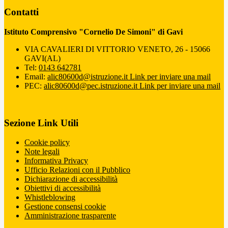
Contatti
Istituto Comprensivo "Cornelio De Simoni" di Gavi
VIA CAVALIERI DI VITTORIO VENETO, 26 - 15066
GAVI(AL)
Tel:
0143 642781
Email:
alic80600d@istruzione.it
Link per inviare una mail
PEC:
alic80600d@pec.istruzione.it
Link per inviare una mail
Sezione Link Utili
Cookie policy
Note legali
Informativa Privacy
Ufficio Relazioni con il Pubblico
Dichiarazione di accessibilità
Obiettivi di accessibilità
Whistleblowing
Gestione consensi cookie
Amministrazione trasparente