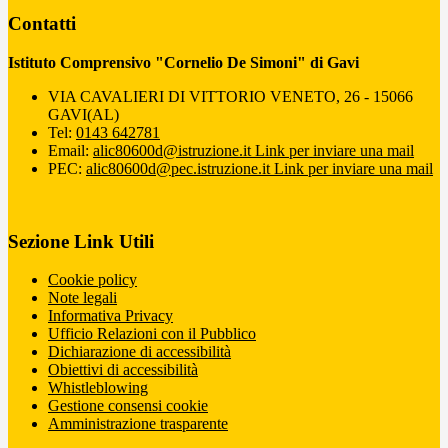
Contatti
Istituto Comprensivo "Cornelio De Simoni" di Gavi
VIA CAVALIERI DI VITTORIO VENETO, 26 - 15066
GAVI(AL)
Tel:
0143 642781
Email:
alic80600d@istruzione.it
Link per inviare una mail
PEC:
alic80600d@pec.istruzione.it
Link per inviare una mail
Sezione Link Utili
Cookie policy
Note legali
Informativa Privacy
Ufficio Relazioni con il Pubblico
Dichiarazione di accessibilità
Obiettivi di accessibilità
Whistleblowing
Gestione consensi cookie
Amministrazione trasparente