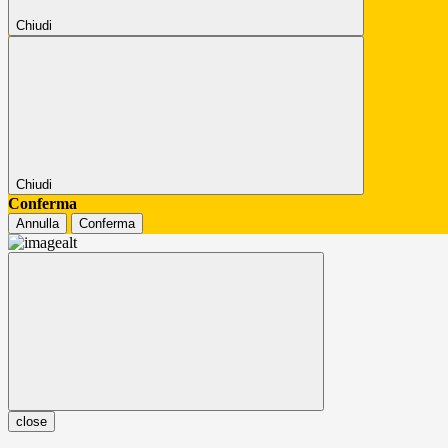
Chiudi
Chiudi
Conferma
Annulla
Conferma
close