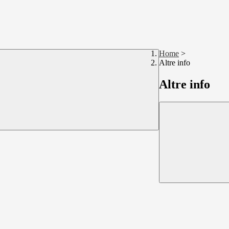
Home
>
Altre info
Altre info