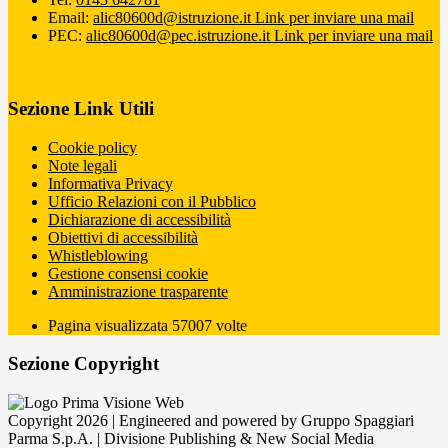
Email:
alic80600d@istruzione.it
Link per inviare una mail
PEC:
alic80600d@pec.istruzione.it
Link per inviare una mail
Sezione Link Utili
Cookie policy
Note legali
Informativa Privacy
Ufficio Relazioni con il Pubblico
Dichiarazione di accessibilità
Obiettivi di accessibilità
Whistleblowing
Gestione consensi cookie
Amministrazione trasparente
Pagina visualizzata
57007
volte
Sezione Copyright
Copyright 2026 | Engineered and powered by Gruppo Spaggiari
Parma S.p.A. | Divisione Publishing & New Social Media