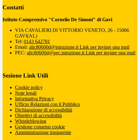
Contatti
Istituto Comprensivo "Cornelio De Simoni" di Gavi
VIA CAVALIERI DI VITTORIO VENETO, 26 - 15066
GAVI(AL)
Tel:
0143 642781
Email:
alic80600d@istruzione.it
Link per inviare una mail
PEC:
alic80600d@pec.istruzione.it
Link per inviare una mail
Sezione Link Utili
Cookie policy
Note legali
Informativa Privacy
Ufficio Relazioni con il Pubblico
Dichiarazione di accessibilità
Obiettivi di accessibilità
Whistleblowing
Gestione consensi cookie
Amministrazione trasparente