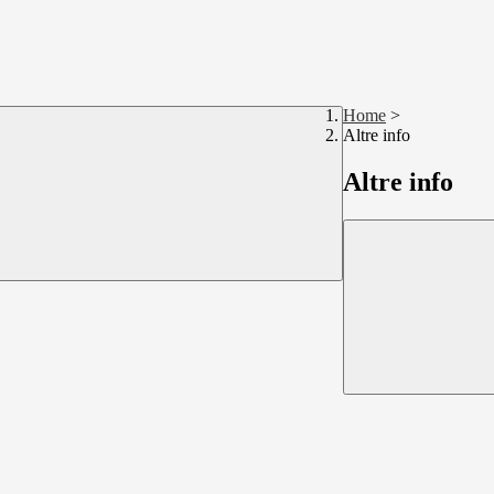
Home
>
Altre info
Altre info