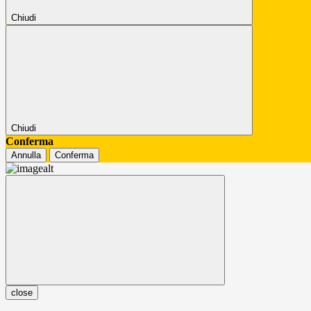
Chiudi
Chiudi
Conferma
Annulla
Conferma
close