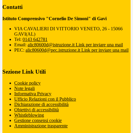
Contatti
Istituto Comprensivo "Cornelio De Simoni" di Gavi
VIA CAVALIERI DI VITTORIO VENETO, 26 - 15066
GAVI(AL)
Tel:
0143 642781
Email:
alic80600d@istruzione.it
Link per inviare una mail
PEC:
alic80600d@pec.istruzione.it
Link per inviare una mail
Sezione Link Utili
Cookie policy
Note legali
Informativa Privacy
Ufficio Relazioni con il Pubblico
Dichiarazione di accessibilità
Obiettivi di accessibilità
Whistleblowing
Gestione consensi cookie
Amministrazione trasparente