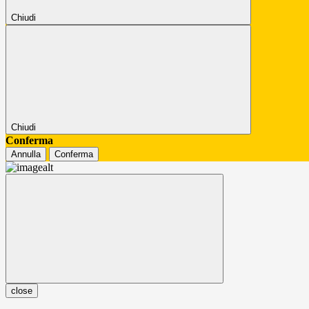
Chiudi
Chiudi
Conferma
Annulla
Conferma
close