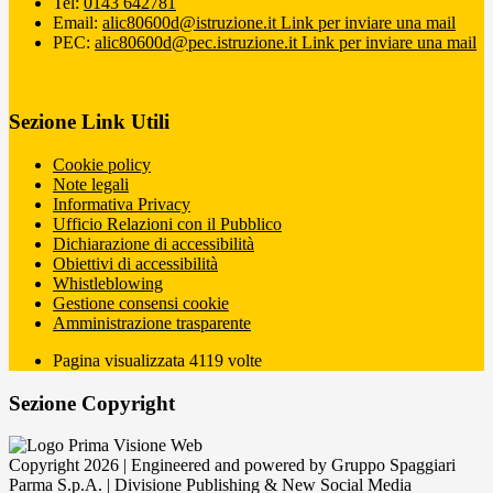
Tel:
0143 642781
Email:
alic80600d@istruzione.it
Link per inviare una mail
PEC:
alic80600d@pec.istruzione.it
Link per inviare una mail
Sezione Link Utili
Cookie policy
Note legali
Informativa Privacy
Ufficio Relazioni con il Pubblico
Dichiarazione di accessibilità
Obiettivi di accessibilità
Whistleblowing
Gestione consensi cookie
Amministrazione trasparente
Pagina visualizzata
4119
volte
Sezione Copyright
Copyright 2026 | Engineered and powered by Gruppo Spaggiari
Parma S.p.A. | Divisione Publishing & New Social Media