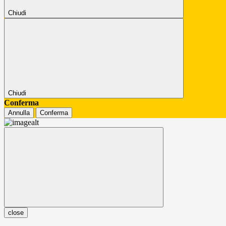
Chiudi
Chiudi
Conferma
Annulla
Conferma
close