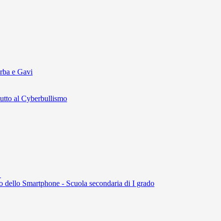
Orba e Gavi
utto al Cyberbullismo
i
uso dello Smartphone - Scuola secondaria di I grado