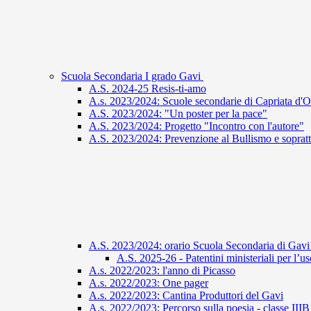
Scuola Secondaria I grado Gavi
A.S. 2024-25 Resis-ti-amo
A.s. 2023/2024: Scuole secondarie di Capriata d'
A.S. 2023/2024: "Un poster per la pace"
A.S. 2023/2024: Progetto "Incontro con l'autore"
A.S. 2023/2024: Prevenzione al Bullismo e sopratt
A.S. 2023/2024: orario Scuola Secondaria di Gav
A.S. 2025-26 - Patentini ministeriali per l’
A.s. 2022/2023: l'anno di Picasso
A.s. 2022/2023: One pager
A.s. 2022/2023: Cantina Produttori del Gavi
A.s. 2022/2023: Percorso sulla poesia - classe IIIB