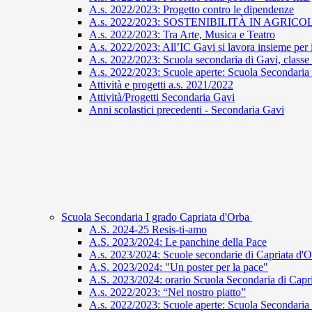
A.s. 2022/2023: Progetto contro le dipendenze
A.s. 2022/2023: SOSTENIBILITÀ IN AGRIC
A.s. 2022/2023: Tra Arte, Musica e Teatro
A.s. 2022/2023: All’IC Gavi si lavora insieme per
A.s. 2022/2023: Scuola secondaria di Gavi, classe I
A.s. 2022/2023: Scuole aperte: Scuola Secondaria 
Attività e progetti a.s. 2021/2022
Attività/Progetti Secondaria Gavi
Anni scolastici precedenti - Secondaria Gavi
Scuola Secondaria I grado Capriata d'Orba
A.S. 2024-25 Resis-ti-amo
A.S. 2023/2024: Le panchine della Pace
A.s. 2023/2024: Scuole secondarie di Capriata d'
A.S. 2023/2024: "Un poster per la pace"
A.S. 2023/2024: orario Scuola Secondaria di Capr
A.s. 2022/2023: “Nel nostro piatto”
A.s. 2022/2023: Scuole aperte: Scuola Secondaria 