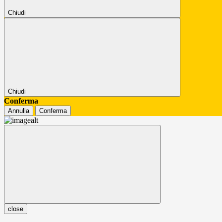
Chiudi
Chiudi
Conferma
Annulla
Conferma
close