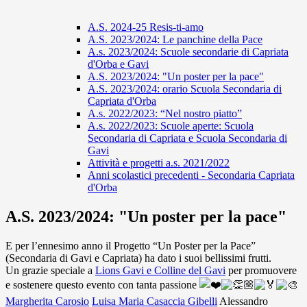
A.S. 2024-25 Resis-ti-amo
A.S. 2023/2024: Le panchine della Pace
A.s. 2023/2024: Scuole secondarie di Capriata
d'Orba e Gavi
A.S. 2023/2024: "Un poster per la pace"
A.S. 2023/2024: orario Scuola Secondaria di
Capriata d'Orba
A.s. 2022/2023: “Nel nostro piatto”
A.s. 2022/2023: Scuole aperte: Scuola
Secondaria di Capriata e Scuola Secondaria di
Gavi
Attività e progetti a.s. 2021/2022
Anni scolastici precedenti - Secondaria Capriata
d'Orba
A.S. 2023/2024: "Un poster per la pace"
E per l’ennesimo anno il Progetto “Un Poster per la Pace”
(Secondaria di Gavi e Capriata) ha dato i suoi bellissimi frutti.
Un grazie speciale a
Lions Gavi e Colline del Gavi
per promuovere
e sostenere questo evento con tanta passione
Margherita Carosio
Luisa Maria Casaccia Gibelli
Alessandro