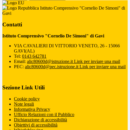
Istituto Comprensivo "Cornelio De Simoni" di
Gavi
Contatti
Istituto Comprensivo "Cornelio De Simoni" di Gavi
VIA CAVALIERI DI VITTORIO VENETO, 26 - 15066
GAVI(AL)
Tel:
0143 642781
Email:
alic80600d@istruzione.it
Link per inviare una mail
PEC:
alic80600d@pec.istruzione.it
Link per inviare una mail
Sezione Link Utili
Cookie policy
Note legali
Informativa Privacy
Ufficio Relazioni con il Pubblico
Dichiarazione di accessibilità
Obiettivi di accessibilità