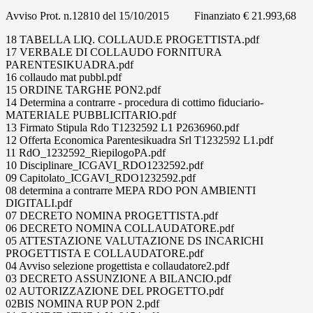
Avviso Prot. n.12810 del 15/10/2015 Finanziato € 21.993,68
18 TABELLA LIQ. COLLAUD.E PROGETTISTA.pdf
17 VERBALE DI COLLAUDO FORNITURA
PARENTESIKUADRA.pdf
16 collaudo mat pubbl.pdf
15 ORDINE TARGHE PON2.pdf
14 Determina a contrarre - procedura di cottimo fiduciario-
MATERIALE PUBBLICITARIO.pdf
13 Firmato Stipula Rdo T1232592 L1 P2636960.pdf
12 Offerta Economica Parentesikuadra Srl T1232592 L1.pdf
11 RdO_1232592_RiepilogoPA.pdf
10 Disciplinare_ICGAVI_RDO1232592.pdf
09 Capitolato_ICGAVI_RDO1232592.pdf
08 determina a contrarre MEPA RDO PON AMBIENTI
DIGITALI.pdf
07 DECRETO NOMINA PROGETTISTA.pdf
06 DECRETO NOMINA COLLAUDATORE.pdf
05 ATTESTAZIONE VALUTAZIONE DS INCARICHI
PROGETTISTA E COLLAUDATORE.pdf
04 Avviso selezione progettista e collaudatore2.pdf
03 DECRETO ASSUNZIONE A BILANCIO.pdf
02 AUTORIZZAZIONE DEL PROGETTO.pdf
02BIS NOMINA RUP PON 2.pdf