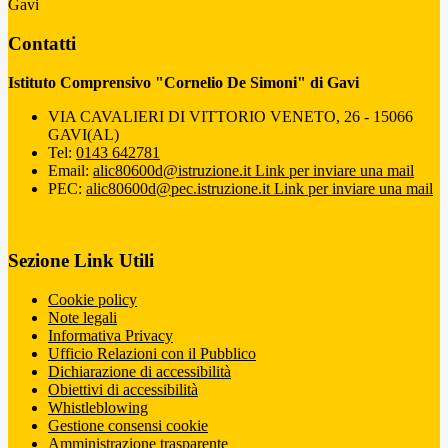
Gavi
Contatti
Istituto Comprensivo "Cornelio De Simoni" di Gavi
VIA CAVALIERI DI VITTORIO VENETO, 26 - 15066
GAVI(AL)
Tel:
0143 642781
Email:
alic80600d@istruzione.it
Link per inviare una mail
PEC:
alic80600d@pec.istruzione.it
Link per inviare una mail
Sezione Link Utili
Cookie policy
Note legali
Informativa Privacy
Ufficio Relazioni con il Pubblico
Dichiarazione di accessibilità
Obiettivi di accessibilità
Whistleblowing
Gestione consensi cookie
Amministrazione trasparente