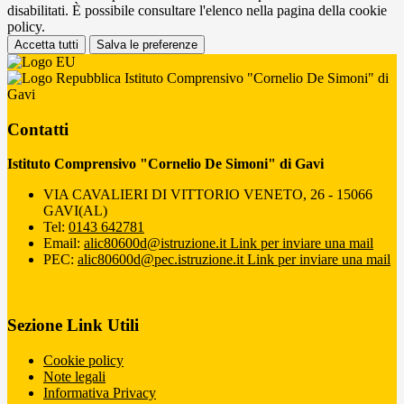
disabilitati. È possibile consultare l'elenco nella pagina della cookie
policy.
Accetta tutti
Salva le preferenze
Istituto Comprensivo "Cornelio De Simoni" di
Gavi
Contatti
Istituto Comprensivo "Cornelio De Simoni" di Gavi
VIA CAVALIERI DI VITTORIO VENETO, 26 - 15066
GAVI(AL)
Tel:
0143 642781
Email:
alic80600d@istruzione.it
Link per inviare una mail
PEC:
alic80600d@pec.istruzione.it
Link per inviare una mail
Sezione Link Utili
Cookie policy
Note legali
Informativa Privacy