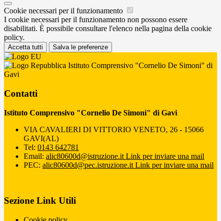
Cookie necessari per il funzionamento
I cookie necessari per il funzionamento non possono essere
disabilitati. È possibile consultare l'elenco nella pagina della cookie
policy.
Accetta tutti
Salva le preferenze
Istituto Comprensivo "Cornelio De Simoni" di
Gavi
Contatti
Istituto Comprensivo "Cornelio De Simoni" di Gavi
VIA CAVALIERI DI VITTORIO VENETO, 26 - 15066
GAVI(AL)
Tel:
0143 642781
Email:
alic80600d@istruzione.it
Link per inviare una mail
PEC:
alic80600d@pec.istruzione.it
Link per inviare una mail
Sezione Link Utili
Cookie policy