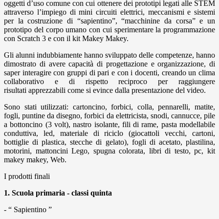
oggetti d’uso comune con cui ottenere dei prototipi legati alle STEM
attraverso l’impiego di mini circuiti elettrici, meccanismi e sistemi
per la costruzione di “sapientino”, “macchinine da corsa” e un
prototipo del corpo umano con cui sperimentare la programmazione
con Scratch 3 e con il kit Makey Makey.
Gli alunni indubbiamente hanno sviluppato delle competenze, hanno
dimostrato di avere capacità di progettazione e organizzazione, di
saper interagire con gruppi di pari e con i docenti, creando un clima
collaborativo e di rispetto reciproco per raggiungere
risultati apprezzabili come si evince dalla presentazione del video.
Sono stati utilizzati: cartoncino, forbici, colla, pennarelli, matite,
fogli, puntine da disegno, forbici da elettricista, snodi, cannucce, pile
a bottoncino (3 volt), nastro isolante, fili di rame, pasta modellabile
conduttiva, led, materiale di riciclo (giocattoli vecchi, cartoni,
bottiglie di plastica, stecche di gelato), fogli di acetato, plastilina,
motorini, mattoncini Lego, spugna colorata, libri di testo, pc, kit
makey makey, Web.
I prodotti finali
1. Scuola primaria - classi quinta
- “ Sapientino ”