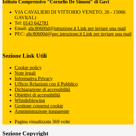
Istituto Comprensivo "Cornelio De Simoni" di Gavi
VIA CAVALIERI DI VITTORIO VENETO, 26 - 15066
GAVI(AL)
Tel:
0143 642781
Email:
alic80600d@istruzione.it
Link per inviare una mail
PEC:
alic80600d@pec.istruzione.it
Link per inviare una mail
Sezione Link Utili
Cookie policy
Note legali
Informativa Privacy
Ufficio Relazioni con il Pubblico
Dichiarazione di accessibilità
Obiettivi di accessibilità
Whistleblowing
Gestione consensi cookie
Amministrazione trasparente
Pagina visualizzata
369
volte
Sezione Copyright