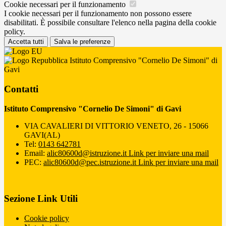
Cookie necessari per il funzionamento
I cookie necessari per il funzionamento non possono essere
disabilitati. È possibile consultare l'elenco nella pagina della cookie
policy.
Accetta tutti
Salva le preferenze
Istituto Comprensivo "Cornelio De Simoni" di
Gavi
Contatti
Istituto Comprensivo "Cornelio De Simoni" di Gavi
VIA CAVALIERI DI VITTORIO VENETO, 26 - 15066
GAVI(AL)
Tel:
0143 642781
Email:
alic80600d@istruzione.it
Link per inviare una mail
PEC:
alic80600d@pec.istruzione.it
Link per inviare una mail
Sezione Link Utili
Cookie policy