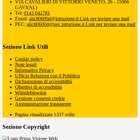
VIA CAVALIERI DI VITTORIO VENETO, 26 - 15066
GAVI(AL)
Tel:
0143 642781
Email:
alic80600d@istruzione.it
Link per inviare una mail
PEC:
alic80600d@pec.istruzione.it
Link per inviare una mail
Sezione Link Utili
Cookie policy
Note legali
Informativa Privacy
Ufficio Relazioni con il Pubblico
Dichiarazione di accessibilità
Obiettivi di accessibilità
Whistleblowing
Gestione consensi cookie
Amministrazione trasparente
Pagina visualizzata
1337
volte
Sezione Copyright