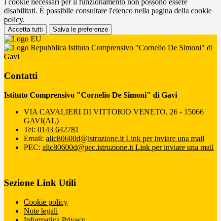
I cookie necessari per il funzionamento non possono essere
disabilitati. È possibile consultare l'elenco nella pagina della cookie
policy.
Accetta tutti
Salva le preferenze
Istituto Comprensivo "Cornelio De Simoni" di
Gavi
Contatti
Istituto Comprensivo "Cornelio De Simoni" di Gavi
VIA CAVALIERI DI VITTORIO VENETO, 26 - 15066
GAVI(AL)
Tel:
0143 642781
Email:
alic80600d@istruzione.it
Link per inviare una mail
PEC:
alic80600d@pec.istruzione.it
Link per inviare una mail
Sezione Link Utili
Cookie policy
Note legali
Informativa Privacy