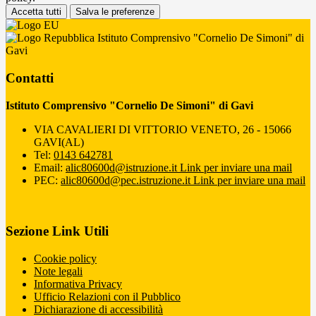
Accetta tutti
Salva le preferenze
Istituto Comprensivo "Cornelio De Simoni" di
Gavi
Contatti
Istituto Comprensivo "Cornelio De Simoni" di Gavi
VIA CAVALIERI DI VITTORIO VENETO, 26 - 15066
GAVI(AL)
Tel:
0143 642781
Email:
alic80600d@istruzione.it
Link per inviare una mail
PEC:
alic80600d@pec.istruzione.it
Link per inviare una mail
Sezione Link Utili
Cookie policy
Note legali
Informativa Privacy
Ufficio Relazioni con il Pubblico
Dichiarazione di accessibilità