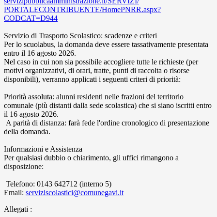
servizipubblicaamministrazione
.it/SERVIZI/
PORTALECONTRIBUENTE/HomePNRR.
aspx?
CODCAT=D944
Servizio di Trasporto Scolastico: scadenze e criteri
Per lo scuolabus, la domanda deve essere tassativamente presentata
entro il 16 agosto 2026.
Nel caso in cui non sia possibile accogliere tutte le richieste (per
motivi organizzativi, di orari, tratte, punti di raccolta o risorse
disponibili), verranno applicati i seguenti criteri di priorità:
Priorità assoluta: alunni residenti nelle frazioni del territorio
comunale (più distanti dalla sede scolastica) che si siano iscritti entro
il 16 agosto 2026.
A parità di distanza: farà fede l'ordine cronologico di presentazione
della domanda.
Informazioni e Assistenza
Per qualsiasi dubbio o chiarimento, gli uffici rimangono a
disposizione:
Telefono: 0143 642712 (interno 5)
Email:
serviziscolastici@comunegavi.
it
Allegati :