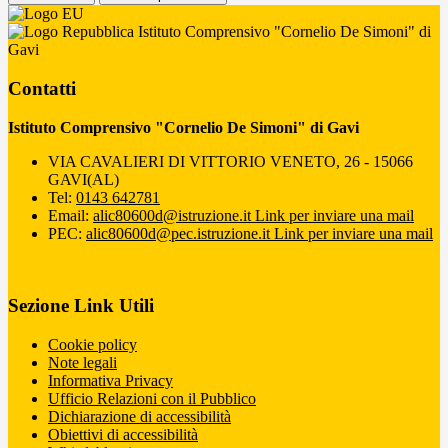
Istituto Comprensivo "Cornelio De Simoni" di
Gavi
Contatti
Istituto Comprensivo "Cornelio De Simoni" di Gavi
VIA CAVALIERI DI VITTORIO VENETO, 26 - 15066
GAVI(AL)
Tel:
0143 642781
Email:
alic80600d@istruzione.it
Link per inviare una mail
PEC:
alic80600d@pec.istruzione.it
Link per inviare una mail
Sezione Link Utili
Cookie policy
Note legali
Informativa Privacy
Ufficio Relazioni con il Pubblico
Dichiarazione di accessibilità
Obiettivi di accessibilità