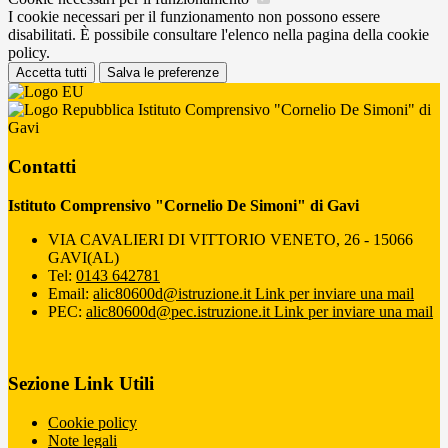
I cookie necessari per il funzionamento non possono essere
disabilitati. È possibile consultare l'elenco nella pagina della cookie
policy.
Accetta tutti
Salva le preferenze
Istituto Comprensivo "Cornelio De Simoni" di
Gavi
Contatti
Istituto Comprensivo "Cornelio De Simoni" di Gavi
VIA CAVALIERI DI VITTORIO VENETO, 26 - 15066
GAVI(AL)
Tel:
0143 642781
Email:
alic80600d@istruzione.it
Link per inviare una mail
PEC:
alic80600d@pec.istruzione.it
Link per inviare una mail
Sezione Link Utili
Cookie policy
Note legali