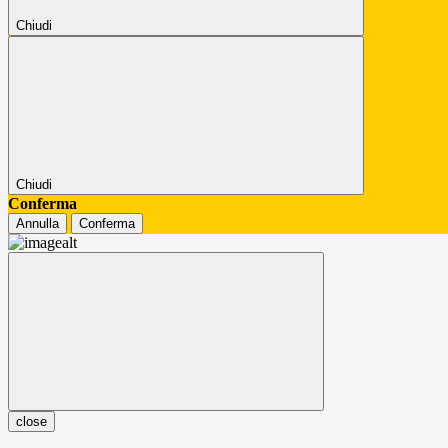
Chiudi
Chiudi
Conferma
Annulla
Conferma
close