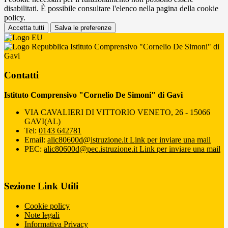
disabilitati. È possibile consultare l'elenco nella pagina della cookie
policy.
Accetta tutti
Salva le preferenze
Istituto Comprensivo "Cornelio De Simoni" di
Gavi
Contatti
Istituto Comprensivo "Cornelio De Simoni" di Gavi
VIA CAVALIERI DI VITTORIO VENETO, 26 - 15066
GAVI(AL)
Tel:
0143 642781
Email:
alic80600d@istruzione.it
Link per inviare una mail
PEC:
alic80600d@pec.istruzione.it
Link per inviare una mail
Sezione Link Utili
Cookie policy
Note legali
Informativa Privacy