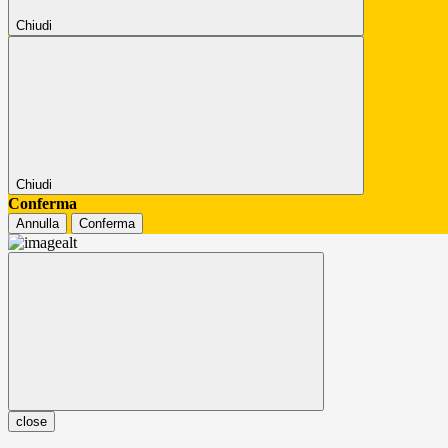
Chiudi
Chiudi
Conferma
Annulla
Conferma
close