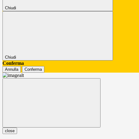
Chiudi
Chiudi
Conferma
Annulla
Conferma
close