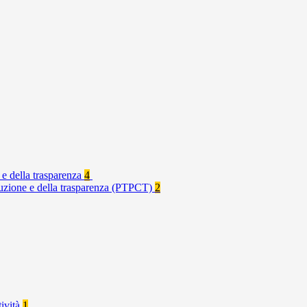
 e della trasparenza
4
rruzione e della trasparenza (PTPCT)
2
tività
1