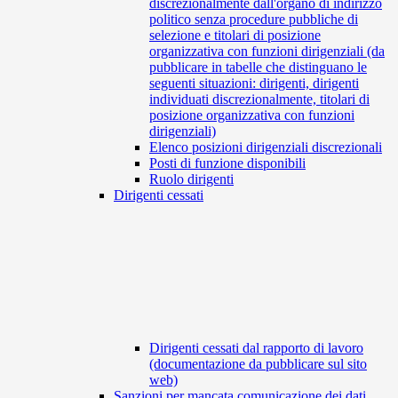
discrezionalmente dall'organo di indirizzo
politico senza procedure pubbliche di
selezione e titolari di posizione
organizzativa con funzioni dirigenziali (da
pubblicare in tabelle che distinguano le
seguenti situazioni: dirigenti, dirigenti
individuati discrezionalmente, titolari di
posizione organizzativa con funzioni
dirigenziali)
Elenco posizioni dirigenziali discrezionali
Posti di funzione disponibili
Ruolo dirigenti
Dirigenti cessati
Dirigenti cessati dal rapporto di lavoro
(documentazione da pubblicare sul sito
web)
Sanzioni per mancata comunicazione dei dati