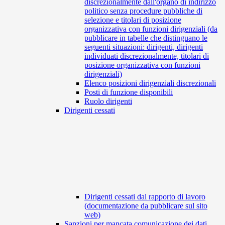
discrezionalmente dall'organo di indirizzo
politico senza procedure pubbliche di
selezione e titolari di posizione
organizzativa con funzioni dirigenziali (da
pubblicare in tabelle che distinguano le
seguenti situazioni: dirigenti, dirigenti
individuati discrezionalmente, titolari di
posizione organizzativa con funzioni
dirigenziali)
Elenco posizioni dirigenziali discrezionali
Posti di funzione disponibili
Ruolo dirigenti
Dirigenti cessati
Dirigenti cessati dal rapporto di lavoro
(documentazione da pubblicare sul sito
web)
Sanzioni per mancata comunicazione dei dati