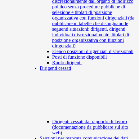
discrezionalmente dall'organo di indirizzo
politico senza procedure pubbliche di
selezione e titolari di posizione
organizzativa con funzioni dirigenziali (da
pubblicare in tabelle che distinguano le
seguenti situazioni: dirigenti, dirigenti
individuati discrezionalmente, titolari di
posizione organizzativa con funzioni
dirigenziali)
Elenco posizioni dirigenziali discrezionali
Posti di funzione disponibili
Ruolo dirigenti
Dirigenti cessati
Dirigenti cessati dal rapporto di lavoro
(documentazione da pubblicare sul sito
web)
Sanzioni per mancata comunicazione dei dati