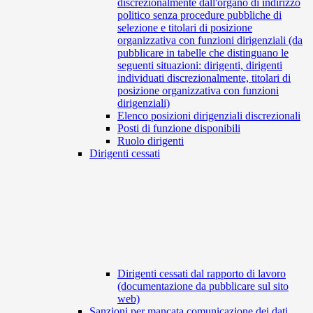
discrezionalmente dall'organo di indirizzo
politico senza procedure pubbliche di
selezione e titolari di posizione
organizzativa con funzioni dirigenziali (da
pubblicare in tabelle che distinguano le
seguenti situazioni: dirigenti, dirigenti
individuati discrezionalmente, titolari di
posizione organizzativa con funzioni
dirigenziali)
Elenco posizioni dirigenziali discrezionali
Posti di funzione disponibili
Ruolo dirigenti
Dirigenti cessati
Dirigenti cessati dal rapporto di lavoro
(documentazione da pubblicare sul sito
web)
Sanzioni per mancata comunicazione dei dati