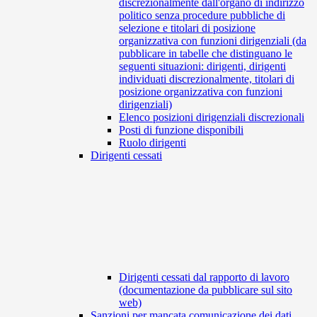
discrezionalmente dall'organo di indirizzo
politico senza procedure pubbliche di
selezione e titolari di posizione
organizzativa con funzioni dirigenziali (da
pubblicare in tabelle che distinguano le
seguenti situazioni: dirigenti, dirigenti
individuati discrezionalmente, titolari di
posizione organizzativa con funzioni
dirigenziali)
Elenco posizioni dirigenziali discrezionali
Posti di funzione disponibili
Ruolo dirigenti
Dirigenti cessati
Dirigenti cessati dal rapporto di lavoro
(documentazione da pubblicare sul sito
web)
Sanzioni per mancata comunicazione dei dati