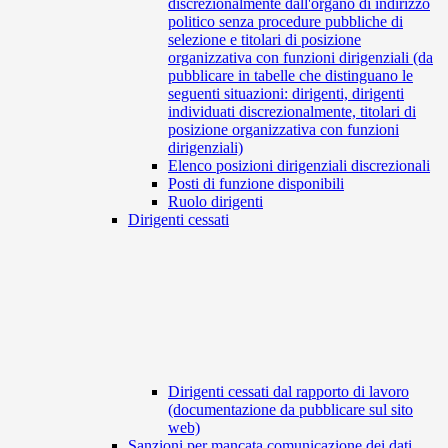
discrezionalmente dall'organo di indirizzo
politico senza procedure pubbliche di
selezione e titolari di posizione
organizzativa con funzioni dirigenziali (da
pubblicare in tabelle che distinguano le
seguenti situazioni: dirigenti, dirigenti
individuati discrezionalmente, titolari di
posizione organizzativa con funzioni
dirigenziali)
Elenco posizioni dirigenziali discrezionali
Posti di funzione disponibili
Ruolo dirigenti
Dirigenti cessati
Dirigenti cessati dal rapporto di lavoro
(documentazione da pubblicare sul sito
web)
Sanzioni per mancata comunicazione dei dati