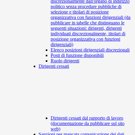
discrezionalmente dall'organo di indirizzo
politico senza procedure pubbliche di
selezione e titolari di posizione
organizzativa con funzioni dirigenziali (da
pubblicare in tabelle che distinguano le
seguenti situazioni: dirigenti, dirigenti
individuati discrezionalmente, titolari di
posizione organizzativa con funzioni
dirigenziali)
Elenco posizioni dirigenziali discrezionali
Posti di funzione disponibili
Ruolo dirigenti
Dirigenti cessati
Dirigenti cessati dal rapporto di lavoro
(documentazione da pubblicare sul sito
web)
Sanzioni per mancata comunicazione dei dati