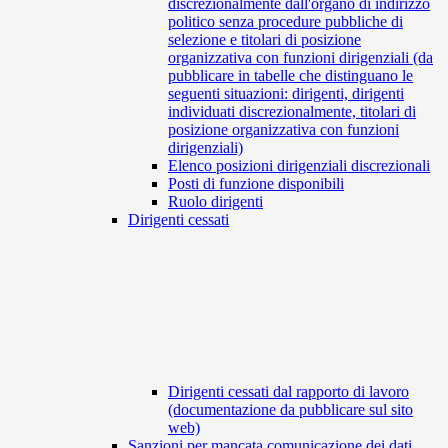
discrezionalmente dall'organo di indirizzo
politico senza procedure pubbliche di
selezione e titolari di posizione
organizzativa con funzioni dirigenziali (da
pubblicare in tabelle che distinguano le
seguenti situazioni: dirigenti, dirigenti
individuati discrezionalmente, titolari di
posizione organizzativa con funzioni
dirigenziali)
Elenco posizioni dirigenziali discrezionali
Posti di funzione disponibili
Ruolo dirigenti
Dirigenti cessati
Dirigenti cessati dal rapporto di lavoro
(documentazione da pubblicare sul sito
web)
Sanzioni per mancata comunicazione dei dati