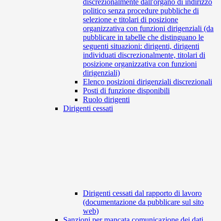
discrezionalmente dall'organo di indirizzo
politico senza procedure pubbliche di
selezione e titolari di posizione
organizzativa con funzioni dirigenziali (da
pubblicare in tabelle che distinguano le
seguenti situazioni: dirigenti, dirigenti
individuati discrezionalmente, titolari di
posizione organizzativa con funzioni
dirigenziali)
Elenco posizioni dirigenziali discrezionali
Posti di funzione disponibili
Ruolo dirigenti
Dirigenti cessati
Dirigenti cessati dal rapporto di lavoro
(documentazione da pubblicare sul sito
web)
Sanzioni per mancata comunicazione dei dati