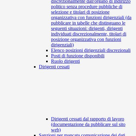
discrezionalmente dall'organo di indirizzo
politico senza procedure pubbliche di
selezione e titolari di posizione
organizzativa con funzioni dirigenziali (da
pubblicare in tabelle che distinguano le
seguenti situazioni: dirigenti, dirigenti
individuati discrezionalmente, titolari di
posizione organizzativa con funzioni
dirigenziali)
Elenco posizioni dirigenziali discrezionali
Posti di funzione disponibili
Ruolo dirigenti
Dirigenti cessati
Dirigenti cessati dal rapporto di lavoro
(documentazione da pubblicare sul sito
web)
Sanzioni per mancata comunicazione dei dati