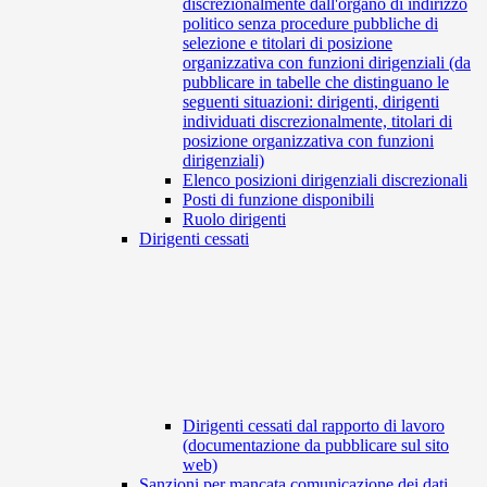
discrezionalmente dall'organo di indirizzo
politico senza procedure pubbliche di
selezione e titolari di posizione
organizzativa con funzioni dirigenziali (da
pubblicare in tabelle che distinguano le
seguenti situazioni: dirigenti, dirigenti
individuati discrezionalmente, titolari di
posizione organizzativa con funzioni
dirigenziali)
Elenco posizioni dirigenziali discrezionali
Posti di funzione disponibili
Ruolo dirigenti
Dirigenti cessati
Dirigenti cessati dal rapporto di lavoro
(documentazione da pubblicare sul sito
web)
Sanzioni per mancata comunicazione dei dati