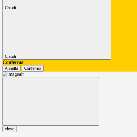
Chiudi
Chiudi
Conferma
Annulla
Conferma
close