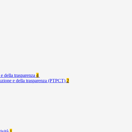
 e della trasparenza
4
rruzione e della trasparenza (PTPCT)
2
tività
1